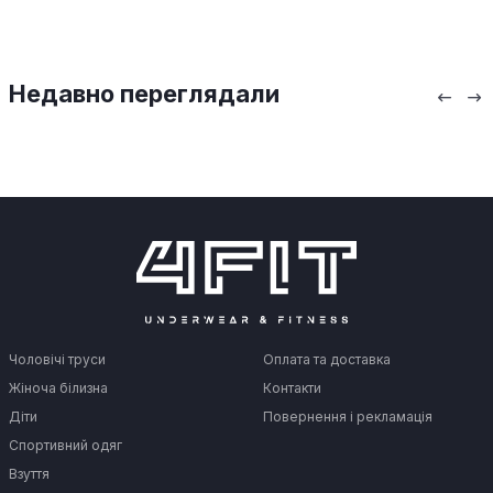
Недавно переглядали
Чоловічі труси
Оплата та доставка
Жіноча білизна
Контакти
Діти
Повернення і рекламація
Спортивний одяг
Взуття