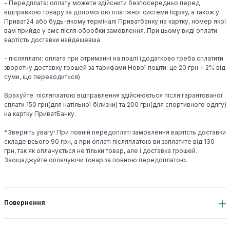
- Передплата: оплату можете здійснити безпосередньо перед
відправкою товару за допомогою платіжної системи liqpay, а також у
Приват24 або будь-якому терміналі Приватбанку на картку, номер якої
вам прийде у смс після обробки замовлення. При цьому виді оплати
вартість доставки найдешевша.
- післяплати: оплата при отриманні на пошті (додатково треба сплатити
зворотну доставку грошей за тарифами Нової пошти: це 20 грн + 2% від
суми, що переводиться)
Врахуйте: післяплатою відправлення здійснюється після гарантованої
сплати 150 грн(для натільної білизни) та 200 грн(для спортивного одягу)
на картку ПриватБанку.
*Зверніть увагу! При повній передоплаті замовлення вартість доставки
складе всього 90 грн, а при оплаті післяплатою ви заплатите від 130
грн, так як оплачується не тільки товар, але і доставка грошей.
Заощаджуйте оплачуючи товар за повною передоплатою.
Повернення