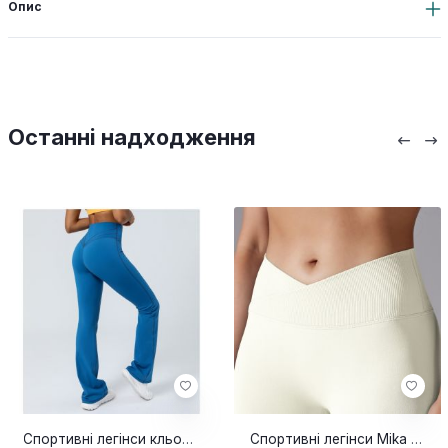
Опис
Останні надходження
Спортивні легінси кльош Bill blue
Спортивні легінси Mika milk