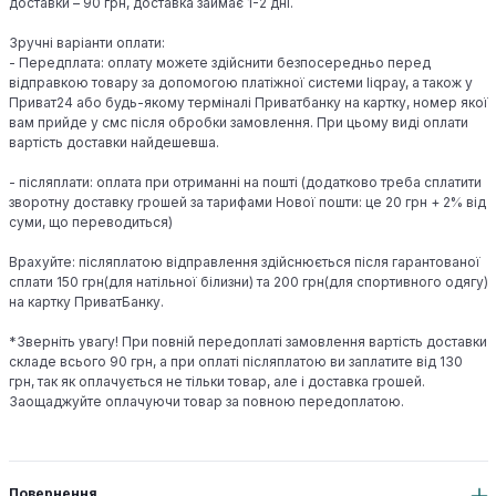
доставки – 90 грн, доставка займає 1-2 дні.
Зручні варіанти оплати:
- Передплата: оплату можете здійснити безпосередньо перед
відправкою товару за допомогою платіжної системи liqpay, а також у
Приват24 або будь-якому терміналі Приватбанку на картку, номер якої
вам прийде у смс після обробки замовлення. При цьому виді оплати
вартість доставки найдешевша.
- післяплати: оплата при отриманні на пошті (додатково треба сплатити
зворотну доставку грошей за тарифами Нової пошти: це 20 грн + 2% від
суми, що переводиться)
Врахуйте: післяплатою відправлення здійснюється після гарантованої
сплати 150 грн(для натільної білизни) та 200 грн(для спортивного одягу)
на картку ПриватБанку.
*Зверніть увагу! При повній передоплаті замовлення вартість доставки
складе всього 90 грн, а при оплаті післяплатою ви заплатите від 130
грн, так як оплачується не тільки товар, але і доставка грошей.
Заощаджуйте оплачуючи товар за повною передоплатою.
Повернення