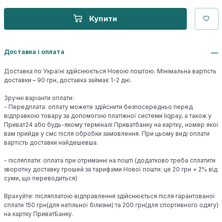
Купити
Доставка і оплата
Доставка по Україні здійснюється Новою поштою. Мінімальна вартість
доставки – 90 грн, доставка займає 1-2 дні.
Зручні варіанти оплати:
- Передплата: оплату можете здійснити безпосередньо перед
відправкою товару за допомогою платіжної системи liqpay, а також у
Приват24 або будь-якому терміналі Приватбанку на картку, номер якої
вам прийде у смс після обробки замовлення. При цьому виді оплати
вартість доставки найдешевша.
- післяплати: оплата при отриманні на пошті (додатково треба сплатити
зворотну доставку грошей за тарифами Нової пошти: це 20 грн + 2% від
суми, що переводиться)
Врахуйте: післяплатою відправлення здійснюється після гарантованої
сплати 150 грн(для натільної білизни) та 200 грн(для спортивного одягу)
на картку ПриватБанку.