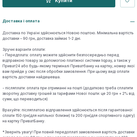
Купити
Доставка і оплата
Доставка по Україні здійснюється Новою поштою. Мінімальна вартість
доставки – 90 грн, доставка займає 1-2 дні.
Зручні варіанти оплати:
- Передплата: оплату можете здійснити безпосередньо перед
відправкою товару за допомогою платіжної системи liqpay, а також у
Приват24 або будь-якому терміналі Приватбанку на картку, номер якої
вам прийде у смс після обробки замовлення. При цьому виді оплати
вартість доставки найдешевша.
- післяплати: оплата при отриманні на пошті (додатково треба сплатити
зворотну доставку грошей за тарифами Нової пошти: це 20 грн + 2% від
суми, що переводиться)
Врахуйте: післяплатою відправлення здійснюється після гарантованої
сплати 150 грн(для натільної білизни) та 200 грн(для спортивного одягу)
на картку ПриватБанку.
*Зверніть увагу! При повній передоплаті замовлення вартість доставки